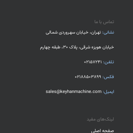
تماس با ما
نشانی:
تهـران، خیـابان سهـروردی شمـالی
خیابان هویزه شرقی، پلاک 30، طبقه چهارم
تـلفـن:
02157241
فکس:
02188503899
ایمیل:
sales@keyhanmachine.com
لینک‌های مفید
صفحه اصلی