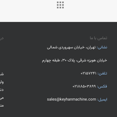
تماس با ما
درب
نشانی:
تهـران، خیـابان سهـروردی شمـالی
خیابان هویزه شرقی، پلاک 30، طبقه چهارم
تـلفـن:
02157241
وار
فکس:
02188503899
دن
می
ایمیل:
sales@keyhanmachine.com
منا