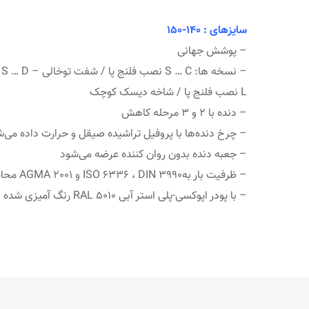
سایزهای : 140-150
– پوشش جهانی
L نصب فلنج پا / شاخه دیسک کوچک
– دنده با 2 و 3 مرحله کاهش
– چرخ دنده‌ها با پروفیل تراشیده صیقل و حرارت داده می‌ش
– جعبه دنده بدون روان کننده عرضه می‌شود
– ظرفیت بار بهISO 6336 ، DIN 3990 و AGMA 2001 محاسبه شده است.
– با پودر اپوکسی-پلی استر آبی RAL 5010 رنگ آمیزی شده است.