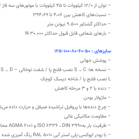
– توان از 12/0 کیلووات تا 45 کیلووات با موتورهای سه فاز 4 قطب
– نسبت‌های کاهش بین 4،06 تا 394،69
– حداکثر گشتاور 9.500 نیوتن متر
– بارهای شعاعی قابل قبول حداکثر 30.000 N
سایزهای : 50-60-80-100-125
– پوشش جهانی
L نصب فلنج پا / شاخه دیسک کوچک
– دنده با 2 و 3 مرحله کاهش
– ماژولار بودن
– چرخ دنده‌ها با پروفیل تراشیده صیقل و حرارت داده می‌ش
– مقاومت مکانیکی عالی
– ظرفیت بار بهISO 6336 ، DIN 3990 و AGMA 2001 محاسبه شده است.
– با پودر اپوکسی-پلی استر آبی RAL 5010 رنگ آمیزی شده است.