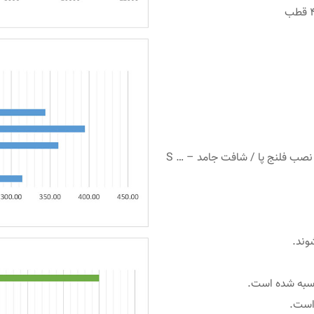
– نسخه ها: S … C نصب فلنج پا / شفت توخالی – S … D نصب فلنج پا / شافت جامد – S …
وند.