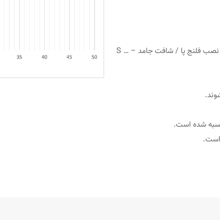
– نسخه ها: S … C نصب فلنج پا / شفت توخالی – S … D نصب فلنج پا / شافت جامد – S …
وند.