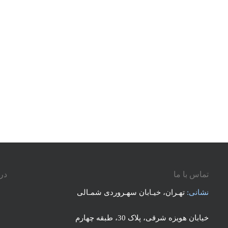
تماس با ما
درب
نشانی:
تهـران، خیـابان سهـروردی شمـالی
خیابان هویزه شرقی، پلاک 30، طبقه چهارم