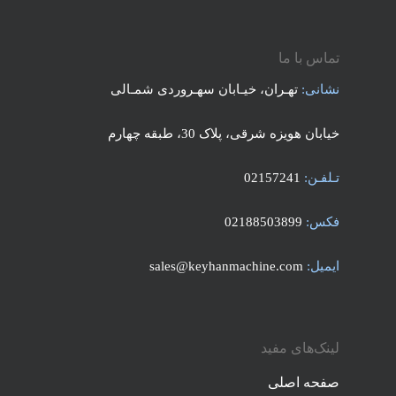
تماس با ما
نشانی:
تهـران، خیـابان سهـروردی شمـالی
خیابان هویزه شرقی، پلاک 30، طبقه چهارم
تـلفـن:
02157241
فکس:
02188503899
ایمیل:
sales@keyhanmachine.com
لینک‌های مفید
صفحه اصلی