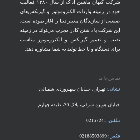
شرکت کیهان ماشین آداک از سال ۱۳۸۰ فعالیت
خود در زمینه واردات الکتروموتور و گیربکس‌های
صنعتی از سازندگان معتبر دنیا را آغاز نموده است.
این شرکت با داشتن کادر مجرب می‌تواند در زمینه
نصب و تعمیر گیربکس و الکتروموتور مناسب
برای دستگاه و یا خط تولید به شما مشاوره دهد.
تماس با ما
نشانی:
تهـران، خیـابان سهـروردی شمـالی
خیابان هویزه شرقی، پلاک 30، طبقه چهارم
تـلفـن:
02157241
فکس:
02188503899