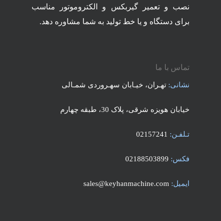
نصب و تعمیر گیربکس و الکتروموتور مناسب
برای دستگاه و یا خط تولید به شما مشاوره دهد.
تماس با ما
نشانی:
تهـران، خیـابان سهـروردی شمـالی
خیابان هویزه شرقی، پلاک 30، طبقه چهارم
تـلفـن:
02157241
فکس:
02188503899
ایمیل:
sales@keyhanmachine.com